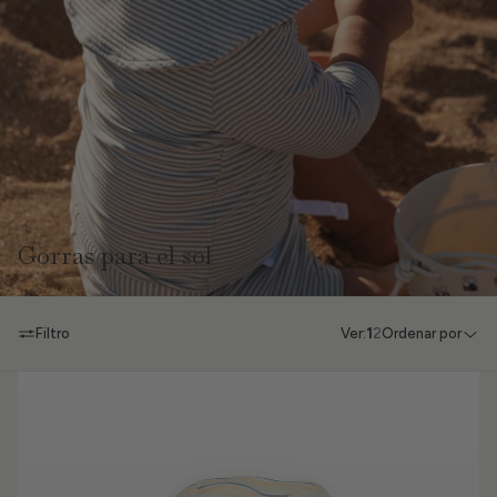
Gorras para el sol
Filtro
Ver:
1
2
Ordenar por