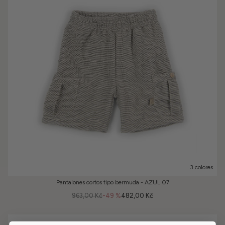
3 colores
Pantalones cortos tipo bermuda - AZUL 07
963,00 Kč
-49 %
482,00 Kč