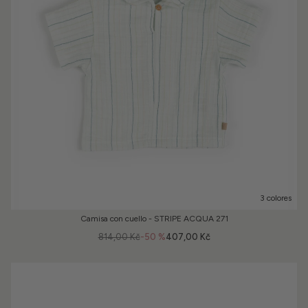
3 colores
Camisa con cuello - STRIPE ACQUA 271
814,00 Kč
-50 %
407,00 Kč