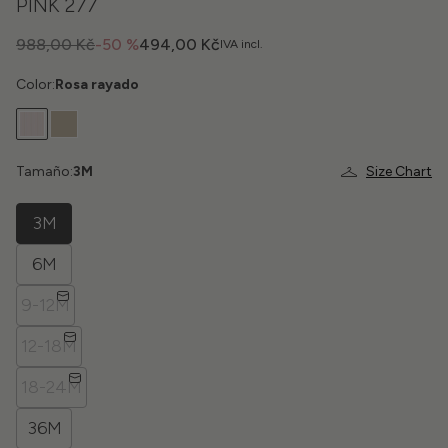
PINK 277
988,00 Kč
-50 %
494,00 Kč
IVA incl.
Color:
Rosa rayado
Tamaño:
3M
Size Chart
3M
6M
9-12M
12-18M
18-24M
36M