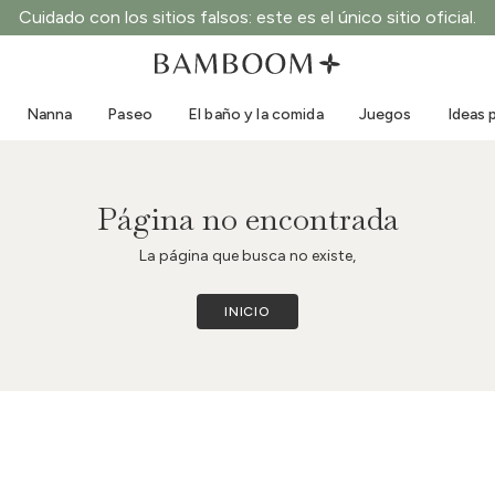
Cuidado con los sitios falsos: este es el único sitio oficial.
Ropa 0-3 años
Mare
Monos para exterior
Bañadores
Nanna
Paseo
El baño y la comida
Juegos
Ideas 
Bodys
Gorros de sol
Jerséis y camisas
Gafas de sol
Pantalones cortos y faldas
Zapatillas de playa
Página no encontrada
Mono
Juguetes de playa
La página que busca no existe,
Rebecas y chaquetas
Vestidos
INICIO
Gorras
Accesorios
Calcetines