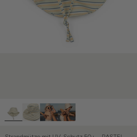
Strandmütze mit UV-Schutz 50+ – PASTEL