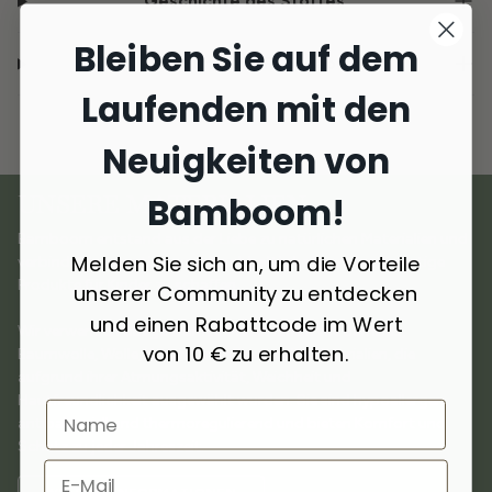
Geschichte des Stoffes
Bleiben Sie auf dem
Lieferung und Rückgabe
Laufenden mit den
Neuigkeiten von
Bamboom!
UNSERE MATERIALIEN
Bamboom entstand aus der Liebe zu natürlichen Materialien und
Melden Sie sich an, um die Vorteile
verbindet
Innovation und Nachhaltigkeit
, um hochwertige
Produkte für Kinder zu schaffen.
unserer Community zu entdecken
und einen Rabattcode im Wert
Wir verwenden
ausgewählte Materialien
wie Bambus,
von 10 € zu erhalten.
Baumwolle, Wolle, Kaschmir und recycelte Materialien, die
aufgrund ihrer Atmungsaktivität, Weichheit und
Hautfreundlichkeit ausgewählt wurden. Sie sind hypoallergen,
antibakteriell und thermoregulierend und bieten Komfort und
Schutz zu jeder Jahreszeit.