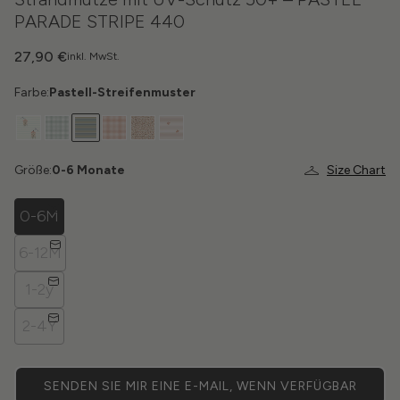
PARADE STRIPE 440
27,90 €
inkl. MwSt.
Farbe:
Pastell-Streifenmuster
Größe:
0-6 Monate
Size Chart
0-6M
6-12M
1-2y
2-4Y
SENDEN SIE MIR EINE E-MAIL, WENN VERFÜGBAR