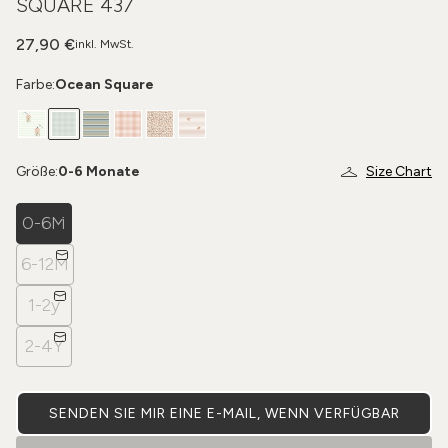
SQUARE 437
27,90 €
inkl. MwSt.
Farbe:
Ocean Square
Größe:
0-6 Monate
Size Chart
0-6M
6-12M
1-2y
2-4Y
SENDEN SIE MIR EINE E-MAIL, WENN VERFÜGBAR