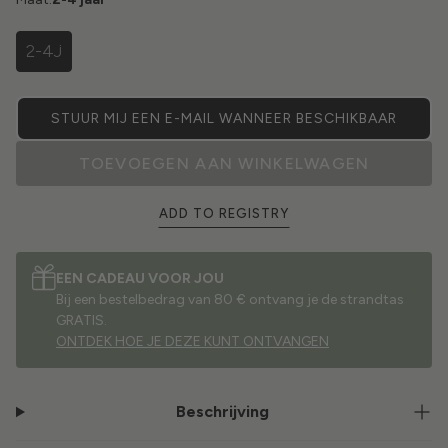
2-4J
STUUR MIJ EEN E-MAIL WANNEER BESCHIKBAAR
TOEVOEGEN AAN WINKELWAGEN
ADD TO REGISTRY
EEN CADEAU VOOR JOU
Bij een bestelbedrag van 80 € ontvang je de strandtas
GRATIS.
ONTDEK HOE JE DEZE KUNT ONTVANGEN
Beschrijving