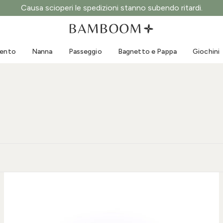
Causa scioperi le spedizioni stanno subendo ritardi.
Abbigliamento 0-3 anni
Mare
Tute da esterno
Costumi da bagno
mento
Nanna
Passeggio
Bagnetto e Pappa
Giochini
Body
Cappellini sole
Maglie e Camicie
Occhialini da sole
Pantaloncini e Gonne
Scarpine mare
Tutine
Giochini mare
Cardigan e Giacche
Vestitini
Cappellini
Accessori
Calze