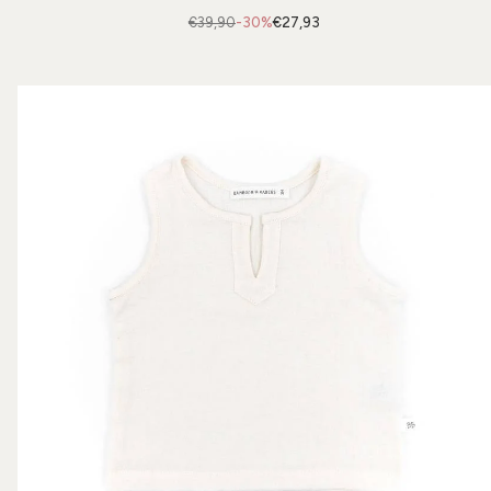
€39,90
-30%
€27,93