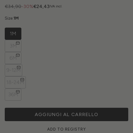
€34,90
-30%
€24,43
IVA incl.
Size:
1M
1M
3M
6M
9-12M
18-24M
36M
AGGIUNGI AL CARRELLO
ADD TO REGISTRY