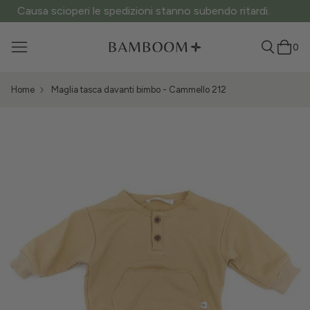
ATTENZIONE ai siti fake: questo è l’unico sito ufficiale.
0
Home
Maglia tasca davanti bimbo - Cammello 212