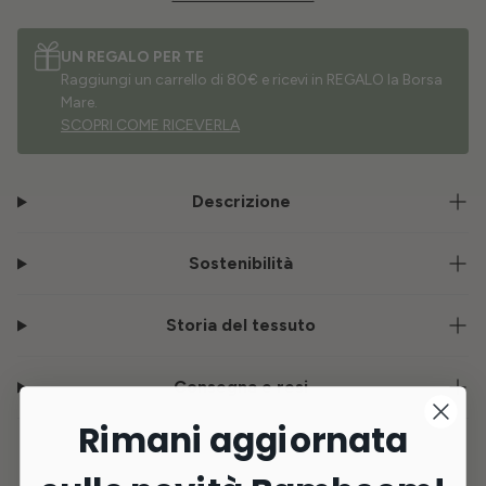
UN REGALO PER TE
Raggiungi un carrello di 80€ e ricevi in REGALO la Borsa
Mare.
SCOPRI COME RICEVERLA
Descrizione
Sostenibilità
Storia del tessuto
Consegna e resi
Rimani aggiornata