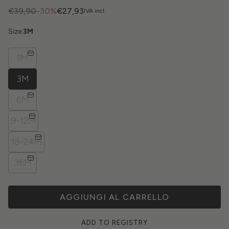
€39,90
-30%
€27,93
IVA incl.
Size:
3M
1M
3M
6M
9-12M
18-24M
36M
AGGIUNGI AL CARRELLO
ADD TO REGISTRY