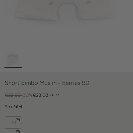
Short bimbo Muslin - Berries 90
€32,90
-30%
€23,03
IVA incl.
Size:
36M
1M