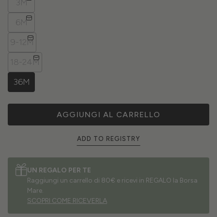
3M
6M
9-12M
18-24M
36M
AGGIUNGI AL CARRELLO
ADD TO REGISTRY
UN REGALO PER TE
Raggiungi un carrello di 80€ e ricevi in REGALO la Borsa
Mare.
SCOPRI COME RICEVERLA