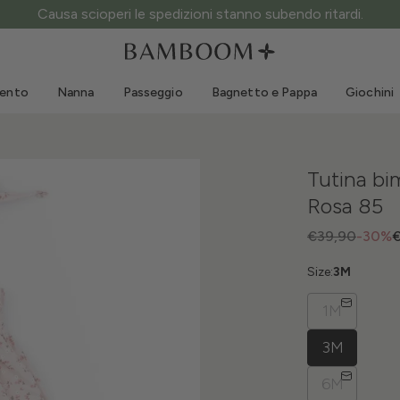
ATTENZIONE ai siti fake: questo è l’unico sito ufficiale.
Abbigliamento 0-3 anni
Mare
Tute da esterno
Costumi da bagno
mento
Nanna
Passeggio
Bagnetto e Pappa
Giochini
Body
Cappellini sole
Maglie e Camicie
Occhialini da sole
Pantaloncini e Gonne
Scarpine mare
Tutina bim
Tutine
Giochini mare
Rosa 85
Cardigan e Giacche
Vestitini
€39,90
-30%
€
Cappellini
Size:
3M
Accessori
1M
Calze
3M
6M