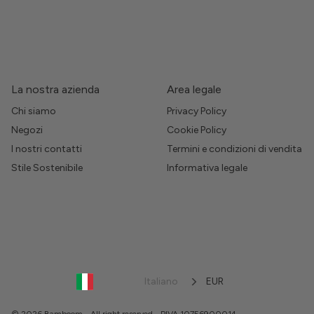
La nostra azienda
Area legale
Chi siamo
Privacy Policy
Negozi
Cookie Policy
I nostri contatti
Termini e condizioni di vendita
Stile Sostenibile
Informativa legale
Italiano
EUR
© 2026 Bamboom - All right reserved - PIVA 10756900014