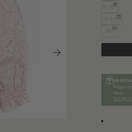
9-12M
18-24M
36M
UN REGA
Raggiungi 
Mare.
SCOPRI C