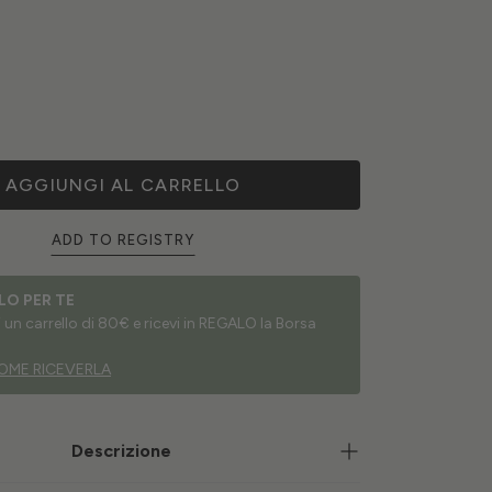
AGGIUNGI AL CARRELLO
ADD TO REGISTRY
LO PER TE
un carrello di 80€ e ricevi in REGALO la Borsa
OME RICEVERLA
Descrizione