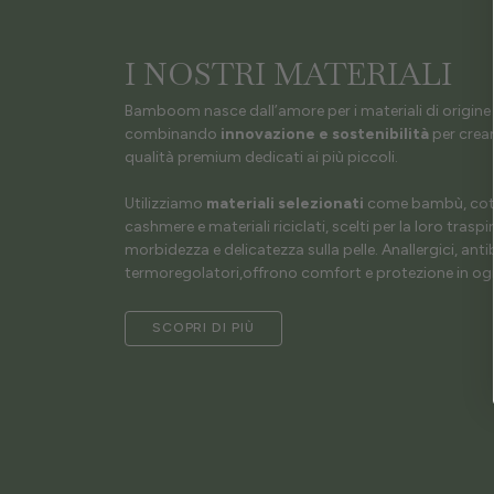
I NOSTRI MATERIALI
Bamboom nasce dall’amore per i materiali di origine 
combinando
innovazione e sostenibilità
per crear
qualità premium dedicati ai più piccoli.
Utilizziamo
materiali selezionati
come bambù, coto
cashmere e materiali riciclati, scelti per la loro traspir
morbidezza e delicatezza sulla pelle. Anallergici, antib
termoregolatori,offrono comfort e protezione in ogn
SCOPRI DI PIÙ