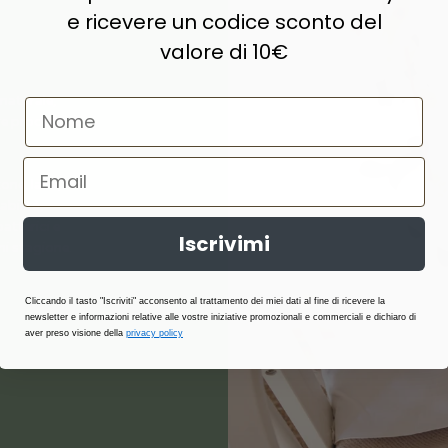
e ricevere un codice sconto del
valore di 10€
naturale,
e prodotti di
ne, lana,
abilità,
atterici e
Iscrivimi
i stagione.
Cliccando il tasto "Iscriviti" acconsento al trattamento dei miei dati al fine di ricevere la
newsletter e informazioni relative alle vostre iniziative promozionali e commerciali e dichiaro di
aver preso visione della
privacy policy