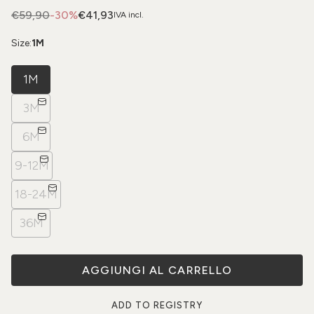
€59,90
-30%
€41,93
IVA incl.
Size:
1M
1M
3M
6M
9-12M
18-24M
36M
AGGIUNGI AL CARRELLO
ADD TO REGISTRY