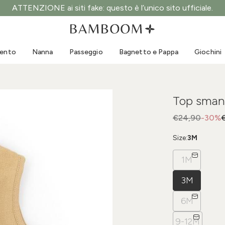
ATTENZIONE ai siti fake: questo è l’unico sito ufficiale.
Abbigliamento 0-3 anni
Mare
Tute da esterno
Costumi da bagno
mento
Nanna
Passeggio
Bagnetto e Pappa
Giochini
Body
Cappellini sole
Maglie e Camicie
Occhialini da sole
Pantaloncini e Gonne
Scarpine mare
Top sman
Tutine
Giochini mare
Cardigan e Giacche
€24,90
-30%
Vestitini
Size:
3M
Cappellini
1M
Accessori
Calze
3M
6M
9-12M