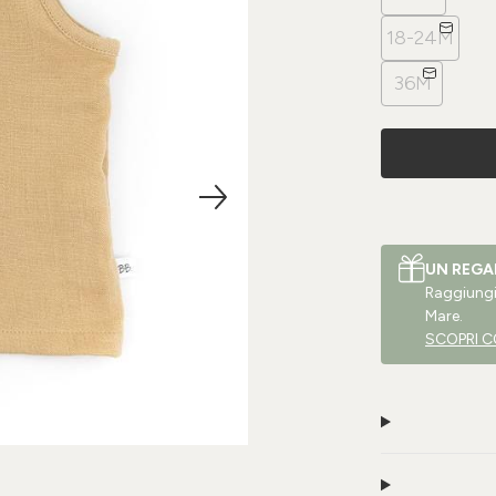
18-24M
36M
UN REGA
Raggiungi 
Mare.
SCOPRI C