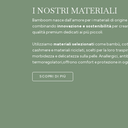
I NOSTRI MATERIALI
Bamboom nasce dall’amore per i materiali di origine 
combinando
innovazione e sostenibilità
per crear
qualità premium dedicati ai più piccoli.
Utilizziamo
materiali selezionati
come bambù, coto
cashmere e materiali riciclati, scelti per la loro traspir
morbidezza e delicatezza sulla pelle. Anallergici, antib
termoregolatori,offrono comfort e protezione in ogn
SCOPRI DI PIÙ