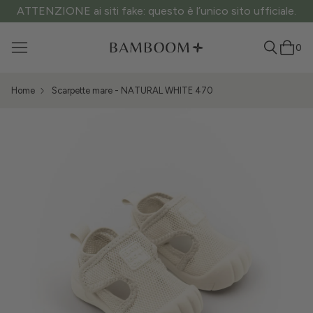
ATTENZIONE ai siti fake: questo è l’unico sito ufficiale.
0
Home
Scarpette mare - NATURAL WHITE 470