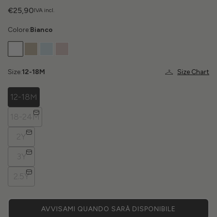
€25,90
IVA incl.
Colore:
Bianco
Size:
12-18M
Size Chart
12-18M
18-24M
2Y
3Y
2.5Y
AVVISAMI QUANDO SARÀ DISPONIBILE