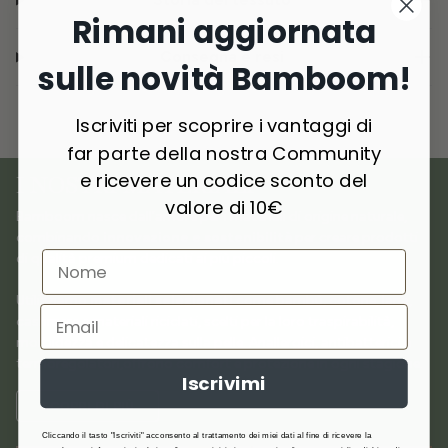
Rimani aggiornata
Consegna e resi
sulle novità Bamboom!
Iscriviti per scoprire i vantaggi di
far parte della nostra Community
e ricevere un codice sconto del
I NOSTRI MATERIALI
valore di 10€
Bamboom nasce dall’amore per i materiali di origine naturale,
combinando
innovazione e sostenibilità
per creare prodotti
di qualità premium dedicati ai più piccoli.
Utilizziamo
materiali selezionati
come bambù, cotone, lana,
cashmere e materiali riciclati, scelti per la loro traspirabilità,
morbidezza e delicatezza sulla pelle. Anallergici, antibatterici e
termoregolatori,offrono comfort e protezione in ogni stagione.
Iscrivimi
SCOPRI DI PIÙ
Cliccando il tasto "Iscriviti" acconsento al trattamento dei miei dati al fine di ricevere la