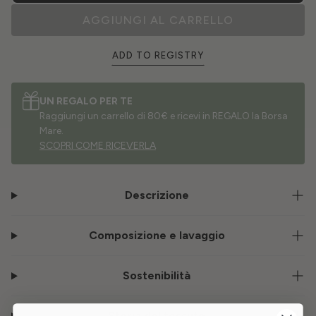
AGGIUNGI AL CARRELLO
ADD TO REGISTRY
UN REGALO PER TE
Raggiungi un carrello di 80€ e ricevi in REGALO la Borsa
Mare.
SCOPRI COME RICEVERLA
Descrizione
Composizione e lavaggio
Sostenibilità
Storia del tessuto