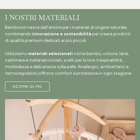
novità Bamboom!
I NOSTRI MATERIALI
Iscriviti per scoprire i vantaggi di far
parte della nostra Community e
Bamboom nasce dall’amore per i materiali di origine naturale,
ricevere un codice sconto del valore di
combinando
innovazione e sostenibilità
per creare prodotti
di qualità premium dedicati ai più piccoli.
10€
Utilizziamo
materiali selezionati
come bambù, cotone, lana,
cashmere e materiali riciclati, scelti per la loro traspirabilità,
morbidezza e delicatezza sulla pelle. Anallergici, antibatterici e
termoregolatori,offrono comfort e protezione in ogni stagione.
SCOPRI DI PIÙ
Iscrivimi
Cliccando il tasto "Iscriviti" acconsento al trattamento dei miei dati al fine di ricevere la
newsletter e informazioni relative alle vostre iniziative promozionali e commerciali e dichiaro di
aver preso visione della
privacy policy