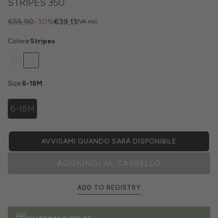
STRIPES 350
€55,90
-30%
€39,13
IVA incl.
Colore:
Stripes
Size:
6-18M
6-18M
AVVISAMI QUANDO SARÀ DISPONIBILE
AGGIUNGI AL CARRELLO
ADD TO REGISTRY