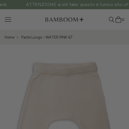
ATTENZIONE ai siti fake: questo è l’unico sito ufficiale.
0
Home
Pants Lungo - WATER PINK 67