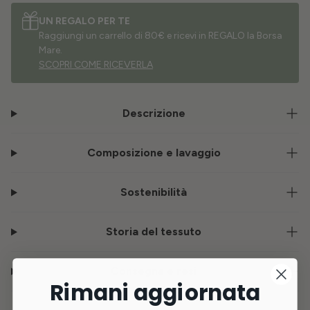
UN REGALO PER TE
Raggiungi un carrello di 80€ e ricevi in REGALO la Borsa
Mare.
SCOPRI COME RICEVERLA
Descrizione
Composizione e lavaggio
Sostenibilità
Storia del tessuto
Consegna e resi
Rimani aggiornata