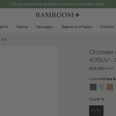
ATTENZIONE ai siti fake: questo è l’unico sito ufficiale.
Abbigliamento 0-3 anni
Mare
Tute da esterno
Costumi da bagno
mento
Nanna
Passeggio
Bagnetto e Pappa
Giochini
Body
Cappellini sole
Maglie e Camicie
Occhialini da sole
S 433
Pantaloncini e Gonne
Scarpine mare
Occhiale 
Tutine
Giochini mare
400UV - 
Cardigan e Giacche
Vestitini
€24,90
IVA incl.
Cappellini
Colore:
Stripe &
Accessori
Calze
Size:
0-1Y
0-1Y