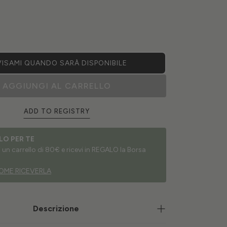
ISAMI QUANDO SARÀ DISPONIBILE
AGGIUNGI AL CARRELLO
ADD TO REGISTRY
LO PER TE
un carrello di 80€ e ricevi in REGALO la Borsa
OME RICEVERLA
Descrizione