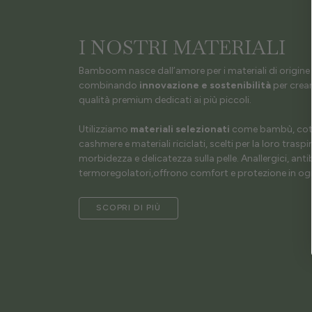
I NOSTRI MATERIALI
Bamboom nasce dall’amore per i materiali di origine 
combinando
innovazione e sostenibilità
per crear
qualità premium dedicati ai più piccoli.
Utilizziamo
materiali selezionati
come bambù, coto
cashmere e materiali riciclati, scelti per la loro traspir
morbidezza e delicatezza sulla pelle. Anallergici, antib
termoregolatori,offrono comfort e protezione in ogn
SCOPRI DI PIÙ