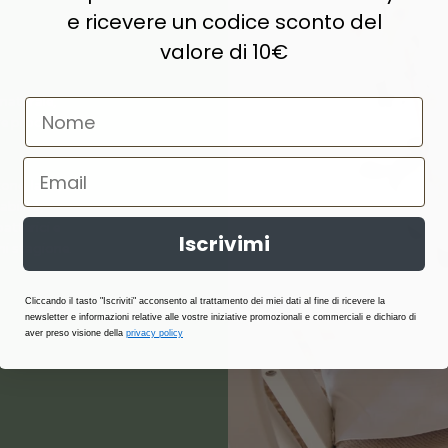
e ricevere un codice sconto del
valore di 10€
naturale,
e prodotti di
ne, lana,
abilità,
atterici e
Iscrivimi
i stagione.
Cliccando il tasto "Iscriviti" acconsento al trattamento dei miei dati al fine di ricevere la
newsletter e informazioni relative alle vostre iniziative promozionali e commerciali e dichiaro di
aver preso visione della
privacy policy