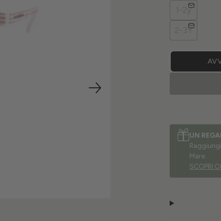
1-2y
2-3Y
AVV
UN REGA
Raggiungi 
Mare.
SCOPRI C