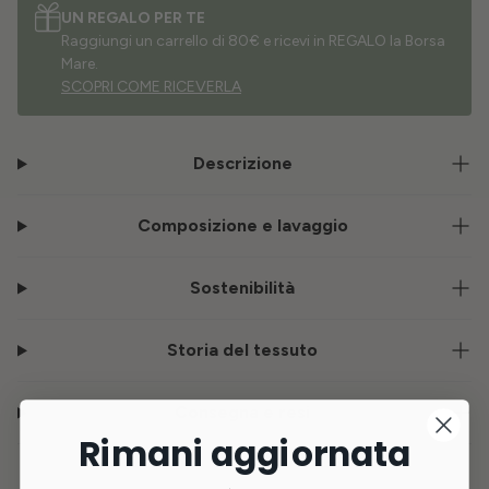
UN REGALO PER TE
Raggiungi un carrello di 80€ e ricevi in REGALO la Borsa
Mare.
SCOPRI COME RICEVERLA
Descrizione
Composizione e lavaggio
Sostenibilità
Storia del tessuto
Consegna e resi
Rimani aggiornata