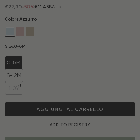
€22,90
-50%
€11,45
IVA incl.
Colore:
Azzurro
Size:
0-6M
0-6M
6-12M
1-3Y
AGGIUNGI AL CARRELLO
ADD TO REGISTRY