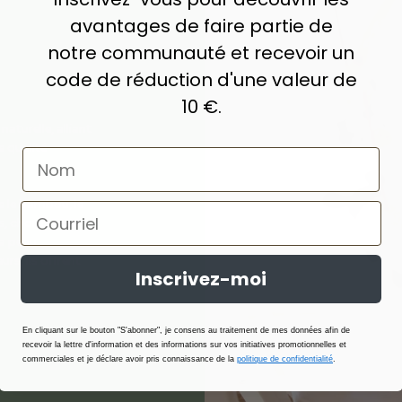
avantages de faire partie de
notre communauté et recevoir un
code de réduction d'une valeur de
10 €.
turelle, alliant
 qualité
e le bambou, le
s, choisis pour
la peau.
rs, ils offrent
Inscrivez-moi
En cliquant sur le bouton "S'abonner", je consens au traitement de mes données afin de
recevoir la lettre d'information et des informations sur vos initiatives promotionnelles et
commerciales et je déclare avoir pris connaissance de la
politique de confidentialité
.