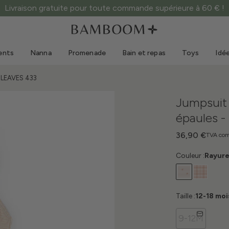
Livraison gratuite pour toute commande supérieure à 60 € !
Vêtements 0-3 ans
Mer
Combinaisons d'extérieur
Maillots de bain
ents
Nanna
Promenade
Bain et repas
Toys
Idé
Bodys
Casquettes de soleil
Pulls et chemises
Lunettes de soleil
D LEAVES 433
Shorts et jupes
Chaussures de plage
Jumpsuit p
Combinaisons
Toys
épaules 
Cardigans et vestes
Robes
36,90 €
TVA com
Casquettes
Couleur :
Rayure
Accessoires
Chaussettes
Taille :
12-18 moi
9-12M