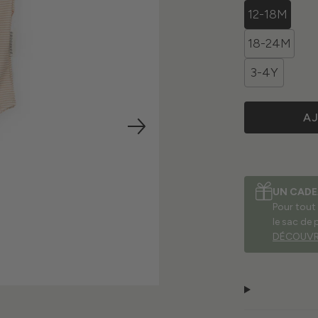
12-18M
18-24M
3-4Y
A
UN CADE
Pour tout
le sac de 
DÉCOUVR