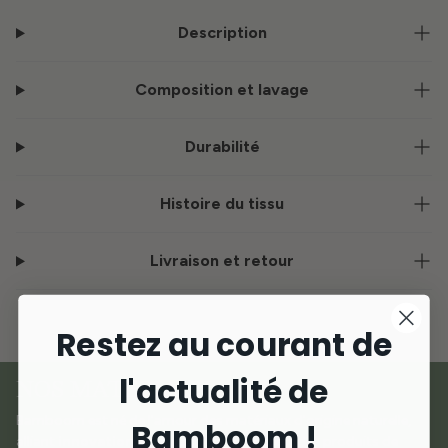
Description
Composition et lavage
Durabilité
Histoire du tissu
Livraison et retour
Restez au courant de
l'actualité de
NOS MATÉRIAUX
Bamboom est né de l'amour des matériaux d'origine naturelle,
Bamboom !
alliant
innovation et durabilité
pour créer des produits de