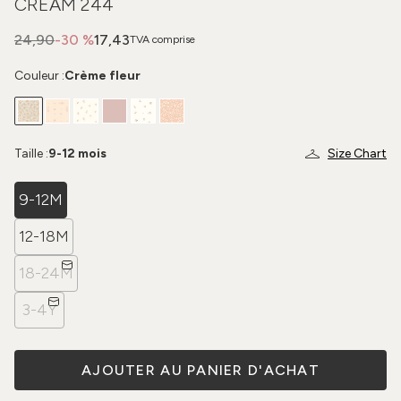
CREAM 244
24,90
-30 %
17,43
TVA comprise
Couleur :
Crème fleur
Taille :
9-12 mois
Size Chart
9-12M
12-18M
18-24M
3-4Y
AJOUTER AU PANIER D'ACHAT