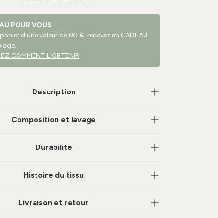
AU POUR VOUS
 panier d'une valeur de 80 €, recevez en CADEAU
plage.
EZ COMMENT L'OBTENIR
Description
Composition et lavage
Durabilité
Histoire du tissu
Livraison et retour