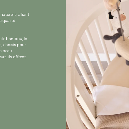
turelle, alliant
 qualité
e le bambou, le
s, choisis pour
la peau.
rs, ils offrent