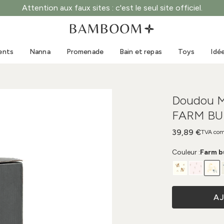
Attention aux faux sites : c'est le seul site officiel.
Vêtements 0-3 ans
Mer
Combinaisons d'extérieur
Maillots de bain
ents
Nanna
Promenade
Bain et repas
Toys
Idé
Bodys
Casquettes de soleil
Pulls et chemises
Lunettes de soleil
Shorts et jupes
Chaussures de plage
Doudou M
Combinaisons
Toys
FARM BU
Cardigans et vestes
Robes
39,89 €
TVA com
Casquettes
Couleur :
Farm b
Accessoires
Chaussettes
A