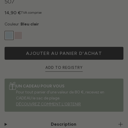
507
14,90 €
TVA comprise
Couleur :
Bleu clair
AJOUTER AU PANIER D'ACHAT
ADD TO REGISTRY
UN CADEAU POUR VOUS
Pour tout panier d'une valeur de 80 €, recevez en
CADEAU le sac de plage.
DÉCOUVREZ COMMENT L'OBTENIR
Description