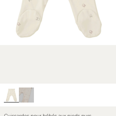
Cuissardes pour bébés aux pieds purs -