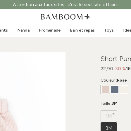
Attention aux faux sites : c'est le seul site officiel.
Vêtements 0-3 ans
Mer
Combinaisons d'extérieur
Maillots de bain
ents
Nanna
Promenade
Bain et repas
Toys
Idé
Bodys
Casquettes de soleil
Pulls et chemises
Lunettes de soleil
Shorts et jupes
Chaussures de plage
Short Pur
Combinaisons
Toys
Cardigans et vestes
22,90
-30 %
16
Robes
Couleur :
Rose
Casquettes
Accessoires
Chaussettes
Taille :
3M
1M
3M