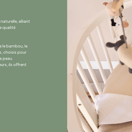
turelle, alliant
 qualité
e le bambou, le
s, choisis pour
la peau.
rs, ils offrent