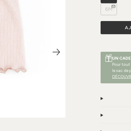
6M
A
UN CADE
Pour tout
le sac de 
DÉCOUVR