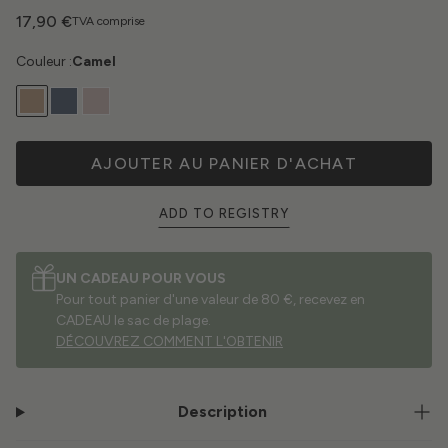
17,90 €
TVA comprise
Couleur :
Camel
AJOUTER AU PANIER D'ACHAT
ADD TO REGISTRY
UN CADEAU POUR VOUS
Pour tout panier d'une valeur de 80 €, recevez en
CADEAU le sac de plage.
DÉCOUVREZ COMMENT L'OBTENIR
Description