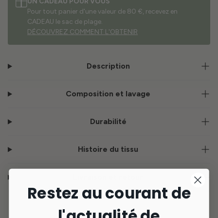
UN CADEAU POUR VOUS
Pour tout panier d'une valeur de 80 €, recevez en
CADEAU le sac de plage.
DÉCOUVREZ COMMENT L'OBTENIR
Description
Composition et lavage
Durabilité
Histoire du tissu
Livraison et retour
Restez au courant de
l'actualité de