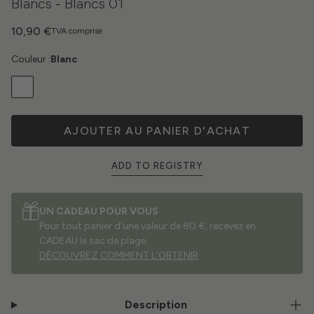
Blancs - Blancs 01
10,90 €
TVA comprise
Couleur :
Blanc
AJOUTER AU PANIER D'ACHAT
ADD TO REGISTRY
UN CADEAU POUR VOUS
Pour tout panier d'une valeur de 80 €, recevez en
CADEAU le sac de plage.
DÉCOUVREZ COMMENT L'OBTENIR
Description