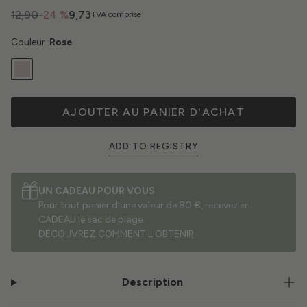
12,90
-24 %
9,73
TVA comprise
Couleur :
Rose
AJOUTER AU PANIER D'ACHAT
ADD TO REGISTRY
UN CADEAU POUR VOUS
Pour tout panier d'une valeur de 80 €, recevez en
CADEAU le sac de plage.
DÉCOUVREZ COMMENT L'OBTENIR
Description