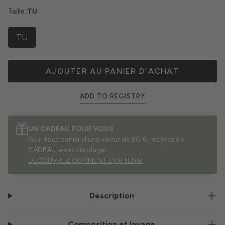
Taille :
TU
TU
AJOUTER AU PANIER D'ACHAT
ADD TO REGISTRY
UN CADEAU POUR VOUS
Pour tout panier d'une valeur de 80 €, recevez en
CADEAU le sac de plage.
DÉCOUVREZ COMMENT L'OBTENIR
Description
Composition et lavage