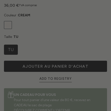
36,00 €
TVA comprise
Couleur :
CREAM
Taille :
TU
TU
AJOUTER AU PANIER D'ACHAT
ADD TO REGISTRY
UN CADEAU POUR VOUS
Pour tout panier d'une valeur de 80 €, recevez en
CADEAU le sac de plage.
DÉCOUVREZ COMMENT L'OBTENIR