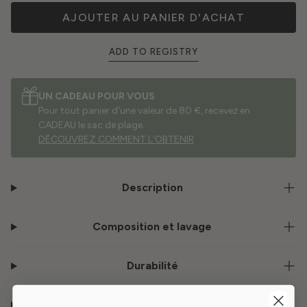
AJOUTER AU PANIER D'ACHAT
ADD TO REGISTRY
UN CADEAU POUR VOUS
Pour tout panier d'une valeur de 80 €, recevez en
CADEAU le sac de plage.
DÉCOUVREZ COMMENT L'OBTENIR
Description
Composition et lavage
Durabilité
Histoire du tissu