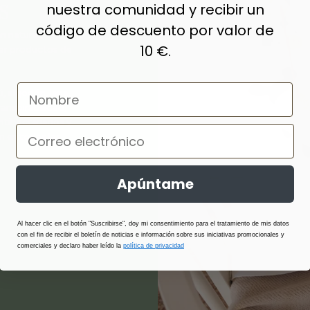
S
nuestra comunidad y recibir un
código de descuento por valor de
n natural,
10 €.
ar productos de
algodón, lana,
ranspirabilidad,
antibacterianos y
 en todas las
Apúntame
Al hacer clic en el botón "Suscribirse", doy mi consentimiento para el tratamiento de mis datos
con el fin de recibir el boletín de noticias e información sobre sus iniciativas promocionales y
comerciales y declaro haber leído la
política de privacidad