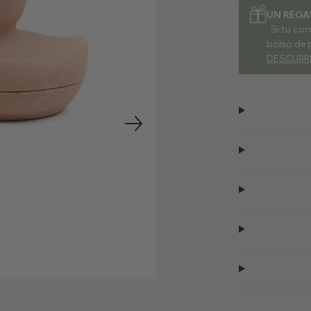
UN REGA
. Si tu c
bolso de 
DESCUBR