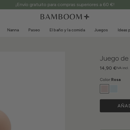
¡Envío gratuito para compras superiores a 60 €!
Ropa 0-3 años
Mar
Monos para exterior
Bañadores
Nanna
Paseo
El baño y la comida
Juegos
Ideas 
Bodys
Gorros de sol
Jerséis y camisas
Gafas de sol
Pantalones cortos y faldas
Zapatillas de playa
Juego de 
Mono
Juguetes de playa
Rebecas y chaquetas
14,90 €
IVA incl.
Vestidos
Color:
Rosa
Gorras
Accesorios
Calcetines
AÑAD