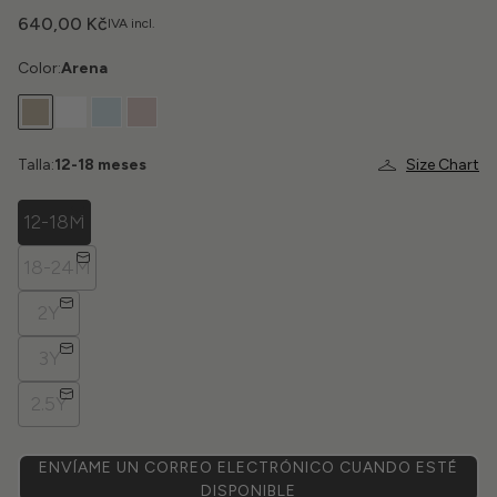
640,00 Kč
IVA incl.
Color:
Arena
Talla:
12-18 meses
Size Chart
12-18M
18-24M
2Y
3Y
2.5Y
ENVÍAME UN CORREO ELECTRÓNICO CUANDO ESTÉ
DISPONIBLE