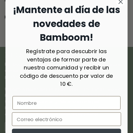
¡Mantente al día de las
Entrega y devoluciones
novedades de
Bamboom!
Regístrate para descubrir las
NUESTROS MATERIALES
ventajas de formar parte de
Bamboom nace del amor por los materiales de origen natural,
nuestra comunidad y recibir un
combinando
innovación y sostenibilidad
para crear
código de descuento por valor de
productos de primera calidad dedicados a los más pequeños.
10 €.
Utilizamos
materiales seleccionados
como bambú, algodón,
lana, cachemira y materiales reciclados, elegidos por su
transpirabilidad, suavidad y delicadeza con la piel.
Hipoalergénicos, antibacterianos y termorreguladores, ofrecen
comodidad y protección en todas las estaciones.
MÁS INFORMACIÓN