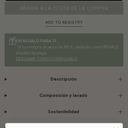
AÑADIR A LA CESTA DE LA COMPRA
ADD TO REGISTRY
UN REGALO PARA TI
. Si tu compra alcanza los 80 €, recibirás como REGALO
el bolso de playa.
DESCUBRE CÓMO CONSEGUIRLO
Descripción
Composición y lavado
Sostenibilidad
Historia de los tejidos