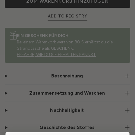
ZUM WARENKORB HINZUFÜGEN
ADD TO REGISTRY
EIN GESCHENK FÜR DICH
Bei einem Warenkorbwert von 80 € erhältst du die
Strandtasche als GESCHENK.
ERFAHRE, WIE DU SIE ERHALTEN KANNST
Beschreibung
Zusammensetzung und Waschen
Nachhaltigkeit
Geschichte des Stoffes