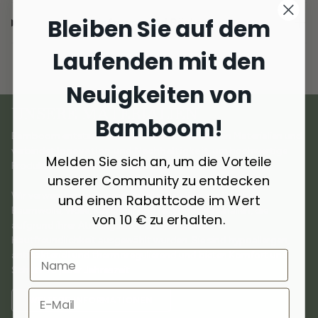
Bleiben Sie auf dem
Lieferung und Rückgabe
Laufenden mit den
Neuigkeiten von
UNSERE MATERIALIEN
Bamboom!
Bamboom entstand aus der Liebe zu natürlichen Materialien und
verbindet
Innovation und Nachhaltigkeit
, um hochwertige
Melden Sie sich an, um die Vorteile
Produkte für Kinder zu schaffen.
unserer Community zu entdecken
Wir verwenden
ausgewählte Materialien
wie Bambus,
und einen Rabattcode im Wert
Baumwolle, Wolle, Kaschmir und recycelte Materialien, die
von 10 € zu erhalten.
aufgrund ihrer Atmungsaktivität, Weichheit und
Hautfreundlichkeit ausgewählt wurden. Sie sind hypoallergen,
antibakteriell und thermoregulierend und bieten Komfort und
Schutz zu jeder Jahreszeit.
WEITERE INFORMATIONEN