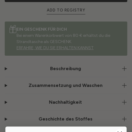
ADD TO REGISTRY
EIN GESCHENK FÜR DICH
Bei einem Warenkorbwert von 80 € erhältst du die
Strandtasche als GESCHENK.
ERFAHRE, WIE DU SIE ERHALTEN KANNST
Beschreibung
Zusammensetzung und Waschen
Nachhaltigkeit
Geschichte des Stoffes