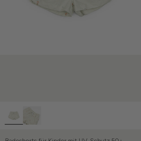
Badeshorts für Kinder mit UV-Schutz 50+ –