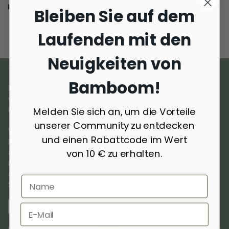
Lieferung und Rückgabe
Bleiben Sie auf dem
Laufenden mit den
Neuigkeiten von
UNSERE MATERIALIEN
Bamboom!
Bamboom entstand aus der Liebe zu natürlichen Materialien und
verbindet
Innovation und Nachhaltigkeit
, um hochwertige
Melden Sie sich an, um die Vorteile
Produkte für Kinder zu schaffen.
unserer Community zu entdecken
Wir verwenden
ausgewählte Materialien
wie Bambus,
und einen Rabattcode im Wert
Baumwolle, Wolle, Kaschmir und recycelte Materialien, die
von 10 € zu erhalten.
aufgrund ihrer Atmungsaktivität, Weichheit und
Hautfreundlichkeit ausgewählt wurden. Sie sind hypoallergen,
antibakteriell und thermoregulierend und bieten Komfort und
Schutz zu jeder Jahreszeit.
WEITERE INFORMATIONEN