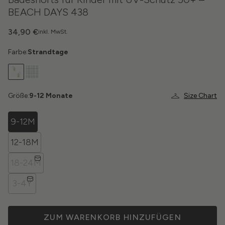
BEACH DAYS 438
34,90 €
inkl. MwSt.
Farbe:
Strandtage
Größe:
9-12 Monate
Size Chart
9-12M
12-18M
18-24M
3-4Y
ZUM WARENKORB HINZUFÜGEN