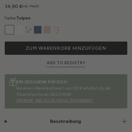
34,90 €
inkl. MwSt.
Farbe:
Tulpen
ZUM WARENKORB HINZUFÜGEN
ADD TO REGISTRY
EIN GESCHENK FÜR DICH
Bei einem Warenkorbwert von 80 € erhältst du die
Strandtasche als GESCHENK.
ERFAHRE, WIE DU SIE ERHALTEN KANNST
Beschreibung