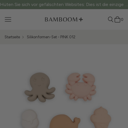
Hüten Sie sich vor gefälschten Websites: Dies ist die einzige offizielle Website.
0
Startseite
Silikonformen-Set - PINK 012