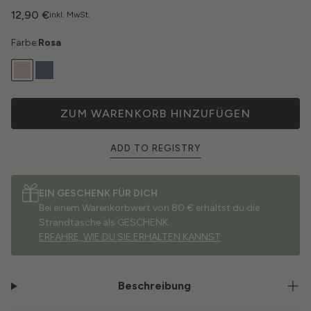
12,90 €
inkl. MwSt.
Farbe:
Rosa
ZUM WARENKORB HINZUFÜGEN
ADD TO REGISTRY
EIN GESCHENK FÜR DICH
Bei einem Warenkorbwert von 80 € erhältst du die
Strandtasche als GESCHENK.
ERFAHRE, WIE DU SIE ERHALTEN KANNST
Beschreibung