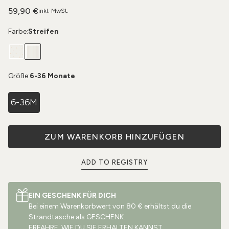
59,90 €
inkl. MwSt.
Farbe:
Streifen
Größe:
6-36 Monate
6-36M
ZUM WARENKORB HINZUFÜGEN
ADD TO REGISTRY
EIN GESCHENK FÜR DICH
Bei einem Warenkorbwert von 80 € erhältst du die
Strandtasche als GESCHENK.
ERFAHRE, WIE DU SIE ERHALTEN KANNST