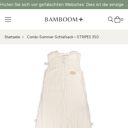
Hüten Sie sich vor gefälschten Websites: Dies ist die einzige offizielle Website.
0
Startseite
Combi-Sommer-Schlafsack – STRIPES 350