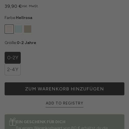
39,90 €
inkl. MwSt.
Farbe:
Hellrosa
Größe:
0-2 Jahre
0-2Y
2-4Y
ZUM WARENKORB HINZUFÜGEN
ADD TO REGISTRY
EIN GESCHENK FÜR DICH
Bei einem Warenkorbwert von 80 € erhältst du die