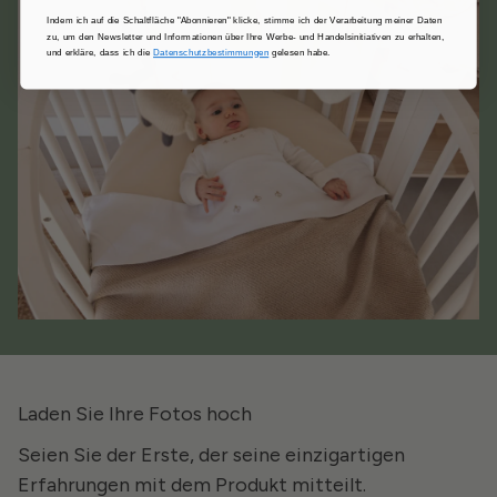
Indem ich auf die Schaltfläche "Abonnieren" klicke, stimme ich der Verarbeitung meiner Daten
zu, um den Newsletter und Informationen über Ihre Werbe- und Handelsinitiativen zu erhalten,
und erkläre, dass ich die
Datenschutzbestimmungen
gelesen habe.
Laden Sie Ihre Fotos hoch
Seien Sie der Erste, der seine einzigartigen
Erfahrungen mit dem Produkt mitteilt.