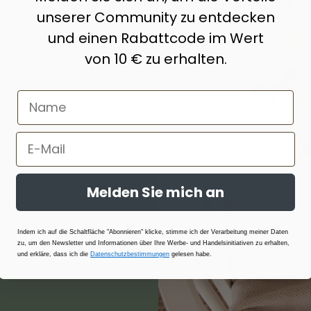
unserer Community zu entdecken
und einen Rabattcode im Wert
erialien und
hwertige
von 10 € zu erhalten.
s, Baumwolle,
nd ihrer
t ausgewählt
ermoregulierend
Melden Sie mich an
Indem ich auf die Schaltfläche "Abonnieren" klicke, stimme ich der Verarbeitung meiner Daten
zu, um den Newsletter und Informationen über Ihre Werbe- und Handelsinitiativen zu erhalten,
und erkläre, dass ich die
Datenschutzbestimmungen
gelesen habe.