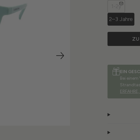
1-2y
2–3 Jahre
ZU
EIN GES
Bei einem
Strandta
ERFAHRE,