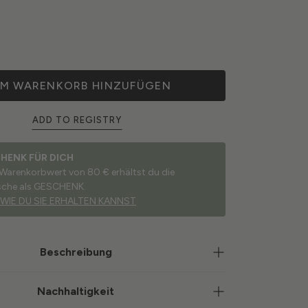
M WARENKORB HINZUFÜGEN
ADD TO REGISTRY
CHENK FÜR DICH
 Warenkorbwert von 80 € erhältst du die
sche als GESCHENK.
 WIE DU SIE ERHALTEN KANNST
Beschreibung
Nachhaltigkeit