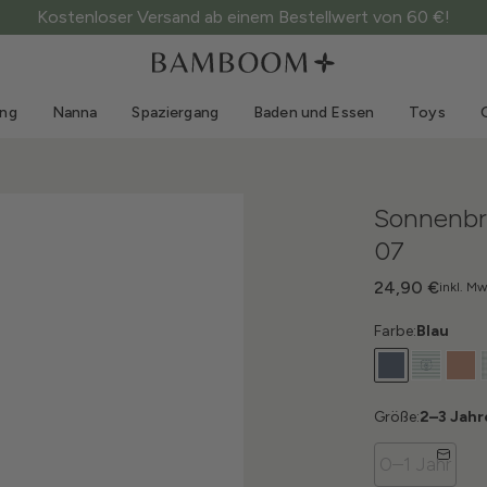
Kostenloser Versand ab einem Bestellwert von 60 €!
Kleidung 0-3 Jahre
Meer
Outdoor-Anzüge
Bademode
ung
Nanna
Spaziergang
Baden und Essen
Toys
Bodys
Sonnenhüte
Pullis und Hemden
Sonnenbrillen
Shorts und Röcke
Strandschuhe
Sonnenbr
Strampler
Toys
07
Strickjacken und Jacken
Kleider
24,90 €
inkl. Mw
Mützen
Farbe:
Blau
Accessoires
Socken
Größe:
2–3 Jahr
0–1 Jahr