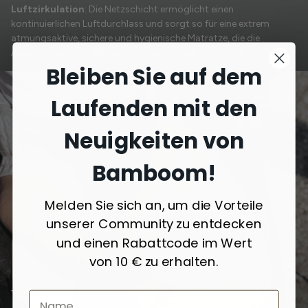
Luftzirkulation
: Die Netzschicht ermöglicht einen
kontinuierlichen Luftdurchlass und sorgt so für eine extrem
atmungsaktive, sichere und hygienische Matratze, die die
Ansammlung von Wärme und Feuchtigkeit verhindert.
Bleiben Sie auf dem
Laufenden mit den
Neuigkeiten von
Bamboom!
Melden Sie sich an, um die Vorteile
unserer Community zu entdecken
und einen Rabattcode im Wert
von 10 € zu erhalten.
Von Natur aus weich