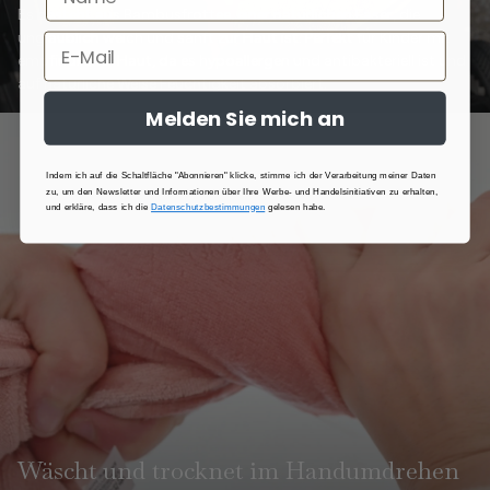
Es besteht aus Bambusfrottee, einer natürlichen Faser, die
unglaublich weich und sanft zur Haut ist. Perfekt für Kinder mit
empfindlicher Haut, da es hypoallergen und antibakteriell ist und
auf natürliche Weise Feuchtigkeit absorbiert.
Melden Sie mich an
Indem ich auf die Schaltfläche "Abonnieren" klicke, stimme ich der Verarbeitung meiner Daten
zu, um den Newsletter und Informationen über Ihre Werbe- und Handelsinitiativen zu erhalten,
und erkläre, dass ich die
Datenschutzbestimmungen
gelesen habe.
Wäscht und trocknet im Handumdrehen