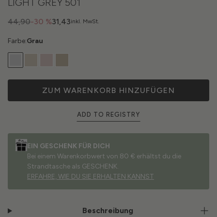
LIGHT GREY 501
44,90
-30 %
31,43
inkl. MwSt.
Farbe:
Grau
ZUM WARENKORB HINZUFÜGEN
ADD TO REGISTRY
EIN GESCHENK FÜR DICH
Bei einem Warenkorbwert von 80 € erhältst du die
Strandtasche als GESCHENK.
ERFAHRE, WIE DU SIE ERHALTEN KANNST
Beschreibung