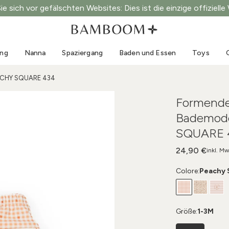
e sich vor gefälschten Websites: Dies ist die einzige offizielle
Kleidung 0-3 Jahre
Meer
Outdoor-Anzüge
Bademode
ung
Nanna
Spaziergang
Baden und Essen
Toys
Bodys
Sonnenhüte
Pullis und Hemden
Sonnenbrillen
EACHY SQUARE 434
Shorts und Röcke
Strandschuhe
Formende
Strampler
Toys
Bademod
Strickjacken und Jacken
SQUARE 
Kleider
Mützen
24,90 €
inkl. Mw
Accessoires
Colore:
Peachy 
Socken
Größe:
1-3M