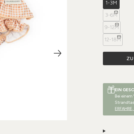
1-3M
3-6M
9-12M
12-18M
ZU
EIN GES
Bei einem
Strandta
ERFAHRE,