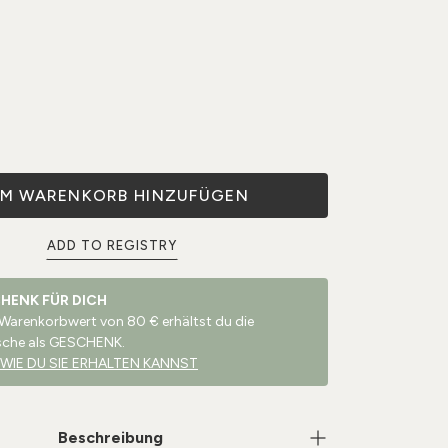
M WARENKORB HINZUFÜGEN
ADD TO REGISTRY
CHENK FÜR DICH
 Warenkorbwert von 80 € erhältst du die
sche als GESCHENK.
 WIE DU SIE ERHALTEN KANNST
Beschreibung