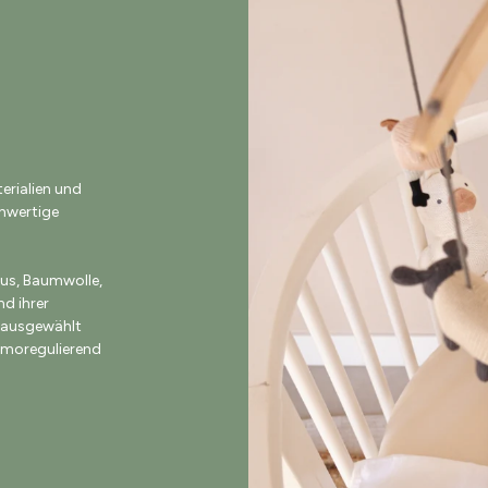
erialien und
hwertige
s, Baumwolle,
nd ihrer
t ausgewählt
ermoregulierend