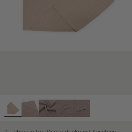
4-Jahreszeiten-Wickeldecke mit Kaschmir -