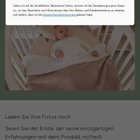
Indem ich auf die Schaltfläche "Abonnieren" klicke, stimme ich der Verarbeitung meiner Daten
zu, um den Newsletter und Informationen über Ihre Werbe- und Handelsinitiativen zu erhalten,
und erkläre, dass ich die
Datenschutzbestimmungen
gelesen habe.
Laden Sie Ihre Fotos hoch
Seien Sie der Erste, der seine einzigartigen
Erfahrungen mit dem Produkt mitteilt.