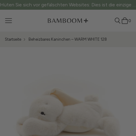
Hüten Sie sich vor gefälschten Websites: Dies ist die einzige offizielle Website.
0
Startseite
Beheizbares Kaninchen – WARM WHITE 128