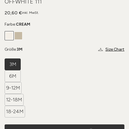
OFFWHITE 111
20,60 €
inkl. MwSt.
Farbe:
CREAM
Größe:
3M
Size Chart
3M
6M
9-12M
12-18M
18-24M