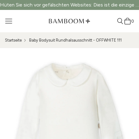
Hüten Sie sich vor gefälschten Websites: Dies ist die einzige offizielle Website.
0
Startseite
Baby Bodysuit Rundhalsausschnitt - OFFWHITE 111