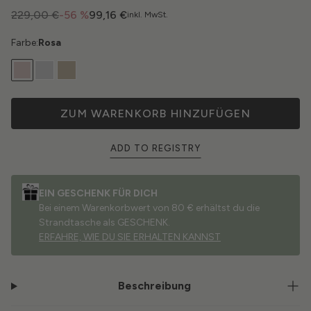
229,00 €
-56 %
99,16 €
inkl. MwSt.
Farbe:
Rosa
ZUM WARENKORB HINZUFÜGEN
ADD TO REGISTRY
EIN GESCHENK FÜR DICH
Bei einem Warenkorbwert von 80 € erhältst du die
Strandtasche als GESCHENK.
ERFAHRE, WIE DU SIE ERHALTEN KANNST
Beschreibung